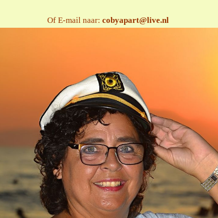
Of E-mail naar:
cobyapart@live.nl