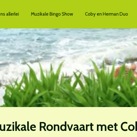
s allerlei
Muzikale Bingo Show
Coby en Herman Duo
uzikale Rondvaart met Co