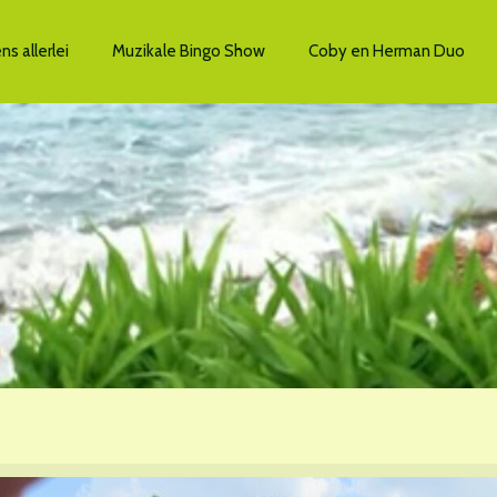
s allerlei
Muzikale Bingo Show
Coby en Herman Duo